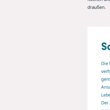
draußen.
S
Die
verf
gem
Ansa
Leb
Der