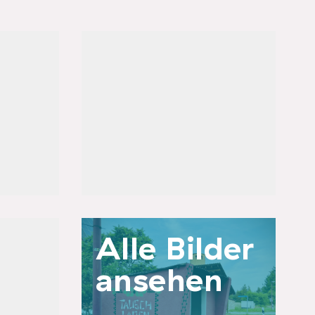
n
Angebote
CoHousing (Wohnprojekt)
Coworking
(Tiny
Veranstaltungsraum
Werkstatt / Makerlab
SoLaWi / Mitmachgarten
Bildung / Workshops
Alle Bilder
ansehen
m²