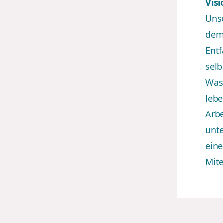
Visi
Unse
dem 
Entf
sel
Wass
lebe
Arbe
unte
eine
Mite