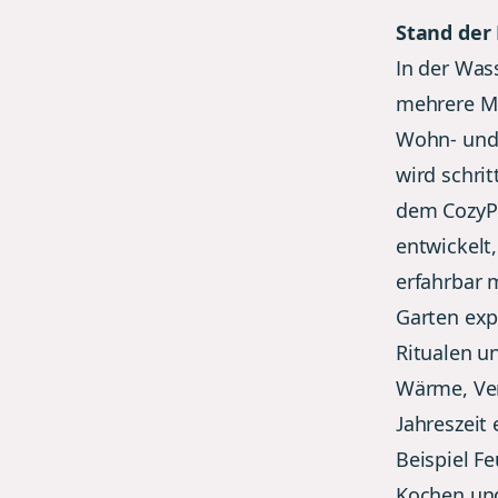
Stand der
In der Was
mehrere Me
Wohn- und
wird schrit
dem CozyPi
entwickelt,
erfahrbar 
Garten exp
Ritualen u
Wärme, Ver
Jahreszeit
Beispiel F
Kochen un