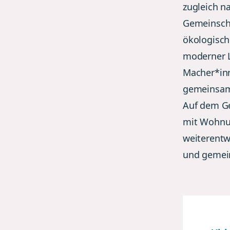
zugleich n
Gemeinscha
ökologisch
moderner L
Macher*inn
gemeinsam 
Auf dem Ge
mit Wohnu
weiterentw
und gemein