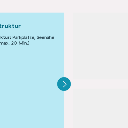
truktur
Gebäude und Fläche
uktur:
Parkplätze, Seenähe
Anzahl Gebäude:
4
 max. 20 Min.)
Gebäudetyp:
Mobile Bauten 
Houses etc.), Wohngebäude
(Platte, Mehrfamilienhaus,...),
Nebengebäude (Scheunen,
Garagen,...)
Denkmalschutz:
nein
Organisationsform:
Unternehmen
Standort:
Randlage
Grundstücksgröße:
27.000 