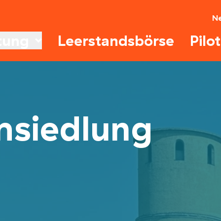
N
tung
Leerstandsbörse
Pilo
siedlung