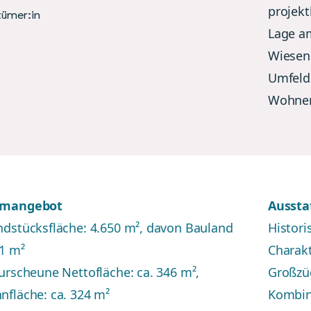
projekt
tümer:in
Lage a
Wiesenb
Umfeld 
Wohne
mangebot
Aussta
dstücksfläche: 4.650 m², davon Bauland
Histor
1 m²
Charak
urscheune Nettofläche: ca. 346 m²,
Großzü
fläche: ca. 324 m²
Kombin