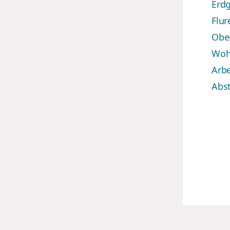
Erdg
Flur
Obe
Woh
Arbe
Abst