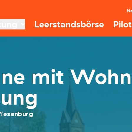
N
tung
Leerstandsbörse
Pilo
une mit Wohn
zung
iesenburg