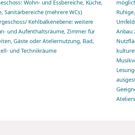
eschoss: Wohn- und Essbereiche, Küche,
möglic
e, Sanitärbereiche (mehrere WCs)
Ruhige,
rgeschoss/ Kehlbalkenebene: weitere
Umfeld
n- und Aufenthaltsräume, Zimmer für
Anbau z
iten, Gäste oder Ateliernutzung, Bad,
Nutzfl
ell- und Technikräume
kulture
Musikv
Lesunge
ausgest
Geeigne
Atelie