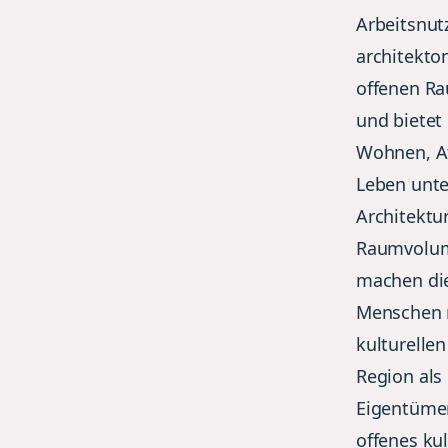
Arbeitsnut
architekto
offenen R
und bietet
Wohnen, At
Leben unte
Architektu
Raumvolume
machen die
Menschen m
kulturelle
Region als 
Eigentümer
offenes kul