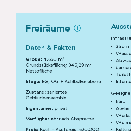
Freiräume
Ausst
Infrastr
Daten & Fakten
Strom
Wasse
Größe:
4.650 m²
Abwas
Grundstücksfläche; 346,29 m²
barrier
Nettofläche
Toilett
Etage:
EG, OG + Kehlbalkenebene
Intern
Zustand:
saniertes
Geeignet
Gebäudeensemble
Büro
Eigentümer:
privat
Atelier
Werks
Verfügbar ab:
nach Absprache
Wohn
Preis:
Kauf - Kaufpreis: 620.000
Kulturp