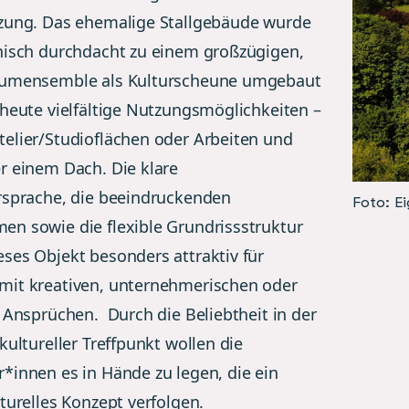
zung. Das ehemalige Stallgebäude wurde
nisch durchdacht zu einem großzügigen,
aumensemble als Kulturscheune umgebaut
 heute vielfältige Nutzungsmöglichkeiten –
elier/Studioflächen oder Arbeiten und
r einem Dach. Die klare
rsprache, die beeindruckenden
Foto: E
n sowie die flexible Grundrissstruktur
ses Objekt besonders attraktiv für
it kreativen, unternehmerischen oder
n Ansprüchen. Durch die Beliebtheit in der
kultureller Treffpunkt wollen die
*innen es in Hände zu legen, die ein
turelles Konzept verfolgen.