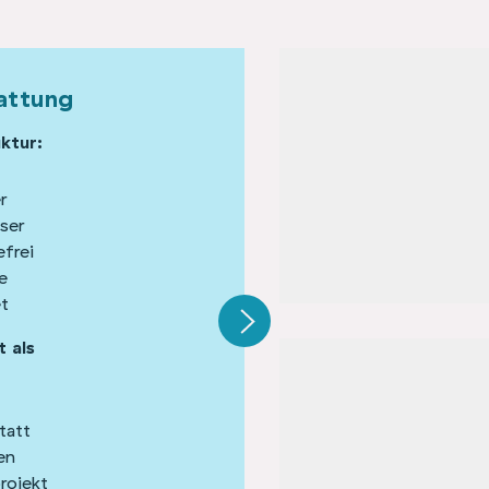
attung
Adresse
uktur:
Zum Winkelteich 4
14827 Wiesenburg/Mark,
r
Wiesenburg
ser
efrei
e
et
 als
tatt
en
rojekt