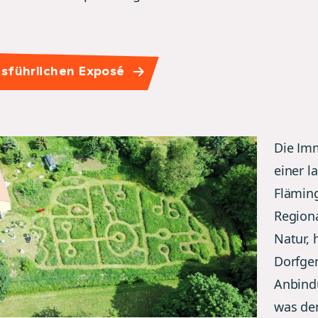
sführlichen Exposé
Die Imm
einer l
Fläming
Region
Natur,
Dorfgem
Anbind
was den